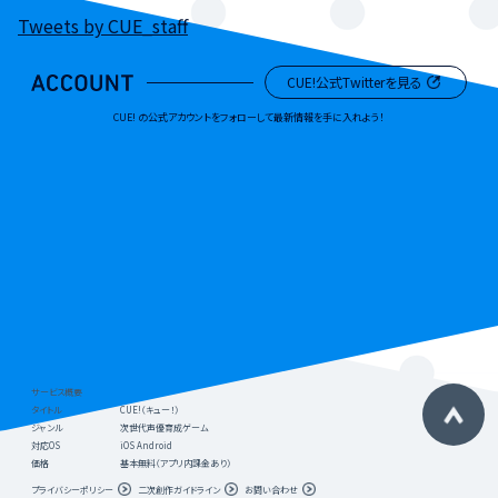
Tweets by CUE_staff
CUE!公式Twitterを見る
CUE! の公式アカウントをフォローして最新情報を手に入れよう！
サービス概要
タイトル
CUE!（キュー！）
ジャンル
次世代声優育成ゲーム
対応OS
iOS Android
価格
基本無料（アプリ内課金あり）
プライバシーポリシー
二次創作ガイドライン
お問い合わせ